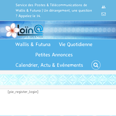
Passer
Cookies management panel
Service des Postes & Télécommunications de
Connexi
au
Wallis & Futuna | Un dérangement, une question
contenu
Email
? Appelez le 14.
Wallis & Futuna
Vie Quotidienne
Petites Annonces
Calendrier, Actu & Evénements
[pie_register_login]