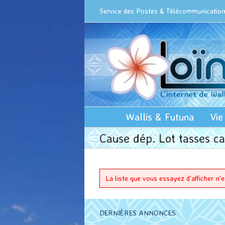
Passer
Cookies management panel
Service des Postes & Télécommunications
au
contenu
Wallis & Futuna
Vie
Cause dép. Lot tasses ca
La liste que vous essayez d'afficher n'
DERNIÈRES ANNONCES