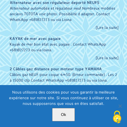
Alternateur avec son régulateur deporté NEUFS
Alternateur automobile et régulateur neuf Nombreux modèles
anciens TOTOTA voir photo. Possibilité d adapter. Contact
WhatsApp +681827273 ou via Loina
[Lire la suite]
KAYAK de mer avec pagaie
Kayak de mer bon état avec pagaie . Contact WhatsApp
+681827273 ou via loina.
[Lire la suite]
2 Câbles gaz distance pour moteur type YAMAHA
Câbles gaz NEUF pour coque 4m50. (Erreur commande) . Les 2
à 15000 cfp Contact WhatsApp +681827273 ou via loina.
[Lire la suite]
Nous utilisons des cookies pour vous garantir la meilleure
expérience sur notre site. Si vous continuez à utiliser ce site,
nous supposerons que vous en êtes satisfait.
Copyright 2026 Orange W&F | Tous droits réservés.
Ok
Contactez le webmaster pour conseils & services