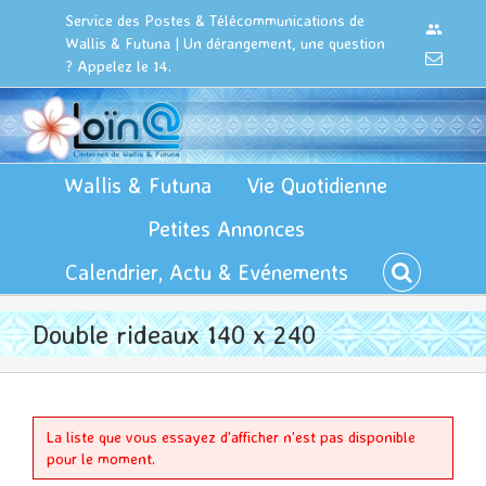
Passer
Cookies management panel
Service des Postes & Télécommunications de
Connexi
au
Wallis & Futuna | Un dérangement, une question
contenu
Email
? Appelez le 14.
Wallis & Futuna
Vie Quotidienne
Petites Annonces
Calendrier, Actu & Evénements
Double rideaux 140 x 240
La liste que vous essayez d'afficher n'est pas disponible
pour le moment.