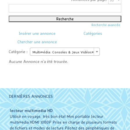
Rechercher:
Recherche avancée
Insérer une annonce
Catégories
Chercher une annonce
Catégorie :
Multimédia: Consoles & Jeux Vidéos
×
Aucune Annonce n’a été trouvée.
DERNIÈRES ANNONCES
lecteur multimedia HD
Utilisé en voyage, très bon état Mini portable lecteur
multimédia HDMI 1080P Prise en charge de plusieurs formats
de fichiers et modes de lecture Pilotez des périphériques de