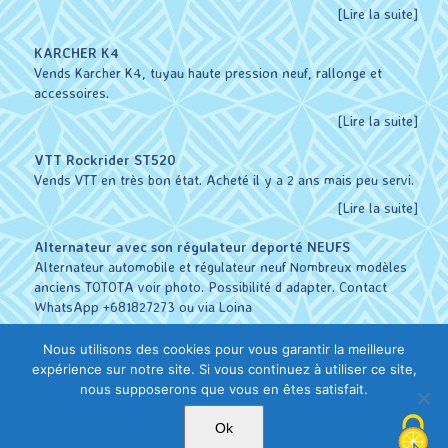
[Lire la suite]
KARCHER K4
Vends Karcher K4, tuyau haute pression neuf, rallonge et
accessoires.
[Lire la suite]
VTT Rockrider ST520
Vends VTT en très bon état. Acheté il y a 2 ans mais peu servi.
[Lire la suite]
Alternateur avec son régulateur deporté NEUFS
Alternateur automobile et régulateur neuf Nombreux modèles
anciens TOTOTA voir photo. Possibilité d adapter. Contact
WhatsApp +681827273 ou via Loina
[Lire la suite]
Nous utilisons des cookies pour vous garantir la meilleure
expérience sur notre site. Si vous continuez à utiliser ce site,
nous supposerons que vous en êtes satisfait.
Copyright 2026 Orange W&F | Tous droits réservés.
Ok
Contactez le webmaster pour conseils & services