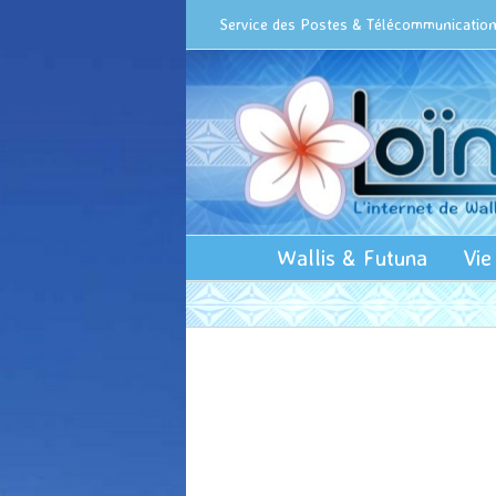
Passer
Cookies management panel
Service des Postes & Télécommunications
au
contenu
Wallis & Futuna
Vie
Video
Audio
Logo
Video
Web